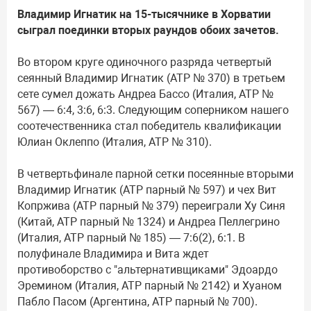
Владимир Игнатик на 15-тысячнике в Хорватии
сыграл поединки вторых раундов обоих зачетов.
Во втором круге одиночного разряда четвертый
сеянный Владимир Игнатик (ATP № 370) в третьем
сете сумел дожать Андреа Бассо (Италия, ATP №
567) — 6:4, 3:6, 6:3. Следующим соперником нашего
соотечественника стал победитель квалификации
Юлиан Оклеппо (Италия, ATP № 310).
В четвертьфинале парной сетки посеянные вторыми
Владимир Игнатик (ATP парный № 597) и чех Вит
Копржива (ATP парный № 379) переиграли Ху Синя
(Китай, ATP парный № 1324) и Андреа Пеллегрино
(Италия, ATP парный № 185) — 7:6(2), 6:1. В
полуфинале Владимира и Вита ждет
противоборство с "альтернативщиками" Эдоардо
Эремином (Италия, ATP парный № 2142) и Хуаном
Пабло Пасом (Аргентина, ATP парный № 700).