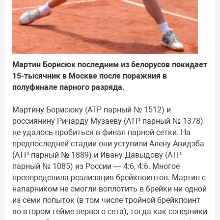
Мартин Борисюк последним из белорусов покидает
15-тысячник в Москве после поражния в
полуфинале парного разряда.
Мартину Борисюку (ATP парный № 1512) и
россиянину Ричарду Музаеву (ATP парный № 1378)
не удалось пробиться в финал парной сетки. На
предпоследней стадии они уступили Алену Авидзба
(ATP парный № 1889) и Ивану Давыдову (ATP
парный № 1085) из России — 4:6, 4:6. Многое
преопределила реализация брейкпоинтов. Мартин с
напарником не смогли воплотить в брейки ни одной
из семи попыток (в том числе тройной брейкпоинт
во втором гейме первого сета), тогда как соперники