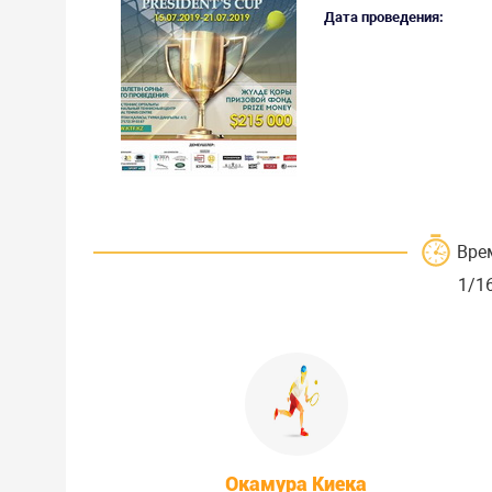
Дата проведения:
Вре
1/1
Окамура Киека