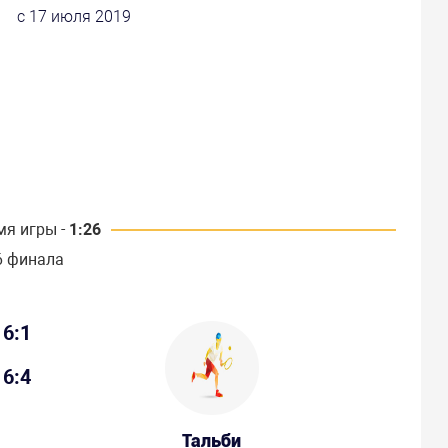
с 17 июля 2019
мя игры -
1:26
6 финала
6:1
6:4
Тальби