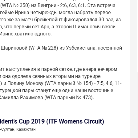
WTA № 350) из Венгрии - 2:6, 6:3, 6:1. Эта встреча
 гейме Ирина четырежды могла набрать первое
его же за матч брейк-пойнт фиксировался 30 раз, из
, что первый сет Арн, а второй Шиманович взяли
Ирине хватило одного.
 Шариповой (WTA № 228) из Узбекистана, посеянной
 выступления в парной сетке, где вчера вечером
и она одолела сеянных вторыми на турнире
 Полину Монову (WTA парный № 154) - 7:5, 4:6, 11-
-турецкой пары станут еще одни наши восточные
 Камилла Рахимова (WTA парный № 473).
dent's Cup 2019 (ITF Womens Circuit)
-Султан, Казахстан