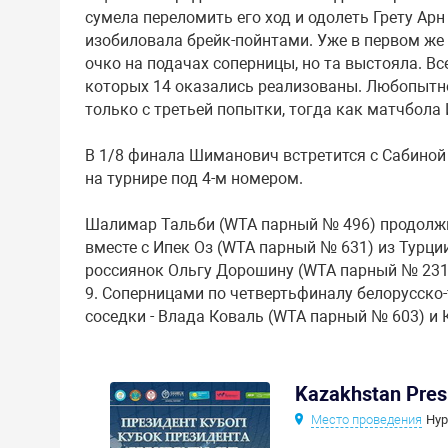
сумела переломить его ход и одолеть Грету Арн (
изобиловала брейк-пойнтами. Уже в первом же
очко на подачах соперницы, но та выстояла. Вс
которых 14 оказались реализованы. Любопытно
только с третьей попытки, тогда как матчбола 
В 1/8 финала Шиманович встретится с Сабиной
на турнире под 4-м номером.
Шалимар Тальби (WTA парный № 496) продолжит
вместе с Ипек Оз (WTA парный № 631) из Турци
россиянок Ольгу Дорошину (WTA парный № 231) и
9. Соперницами по четвертьфиналу белорусско
соседки - Влада Коваль (WTA парный № 603) и
Kazakhstan Presi
Место проведения
Нур