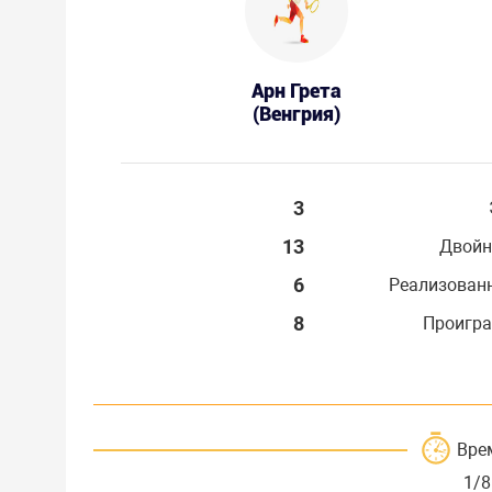
Арн Грета
(Венгрия)
3
13
Двойн
6
Реализован
8
Проигра
Вре
1/8