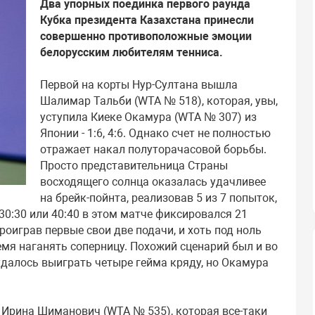
Два упорных поединка первого раунда
Кубка президента Казахстана принесли
совершенно противоположные эмоции
белорусским любителям тенниса.
Первой на корты Нур-Султана вышла
Шалимар Тальби (WTA № 518), которая, увы,
уступила Киеке Окамура (WTA № 307) из
Японии - 1:6, 4:6. Однако счет не полностью
отражает накал полуторачасовой борьбы.
Просто представительница Страны
восходящего солнца оказалась удачливее
на брейк-пойнта, реализовав 5 из 7 попыток,
 30:30 или 40:40 в этом матче фиксировался 21
роиграв первые свои две подачи, и хоть под ноль
емя наганять соперницу. Похожий сценарий был и во
 удалось выиграть четыре гейма кряду, но Окамура
 Ирина Шиманович (WTA № 535), которая все-таки