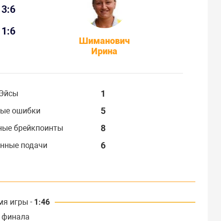
3:6
1:6
Шиманович
Ирина
1
Эйсы
5
ые ошибки
8
ные брейкпоинты
6
нные подачи
мя игры -
1:46
 финала