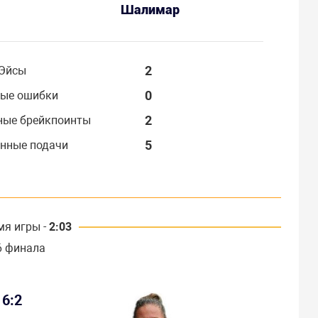
Шалимар
2
Эйсы
0
ые ошибки
2
ные брейкпоинты
5
нные подачи
мя игры -
2:03
6 финала
6:2