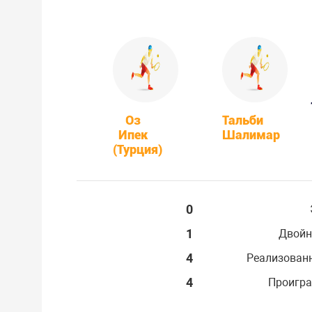
Оз
Тальби
Ипек
Шалимар
(Турция)
0
1
Двойн
4
Реализован
4
Проигра