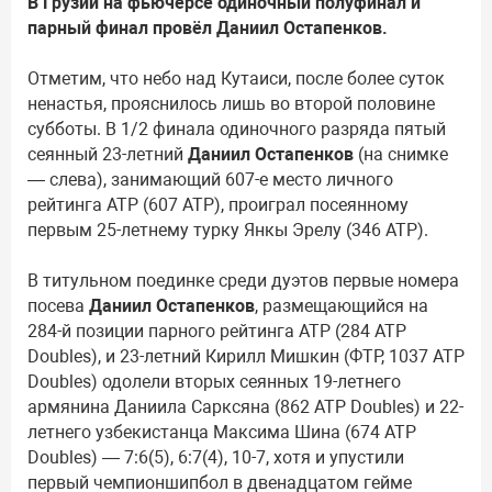
В Грузии на фьючерсе одиночный полуфинал и
парный финал провёл Даниил Остапенков.
Отметим, что небо над Кутаиси, после более суток
ненастья, прояснилось лишь во второй половине
субботы. В 1/2 финала одиночного разряда пятый
сеянный 23-летний
Даниил Остапенков
(на снимке
— слева), занимающий 607-е место личного
рейтинга ATP (607 ATP), проиграл посеянному
первым 25-летнему турку Янкы Эрелу (346 ATP).
В титульном поединке среди дуэтов первые номера
посева
Даниил Остапенков
, размещающийся на
284-й позиции парного рейтинга ATP (284 ATP
Doubles), и 23-летний Кирилл Мишкин (ФТР, 1037 ATP
Doubles) одолели вторых сеянных 19-летнего
армянина Даниила Сарксяна (862 ATP Doubles) и 22-
летнего узбекистанца Максима Шина (674 ATP
Doubles) — 7:6(5), 6:7(4), 10-7, хотя и упустили
первый чемпионшипбол в двенадцатом гейме