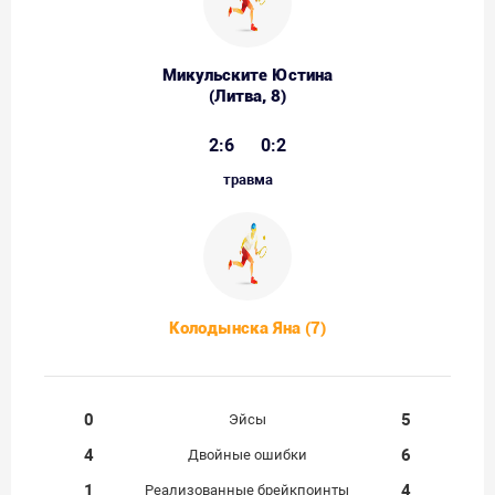
Микульските Юстина
(Литва, 8)
2:6
0:2
травма
Колодынска Яна (7)
0
5
Эйсы
4
6
Двойные ошибки
1
4
Реализованные брейкпоинты