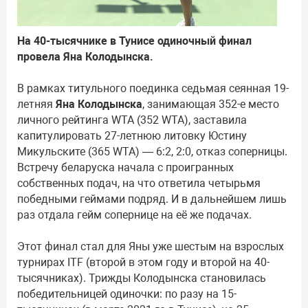
На 40-тысячнике в Тунисе одиночный финал
провела Яна Колодынска.
В рамках титульного поединка седьмая сеянная 19-
летняя
Яна Колодынска
, занимающая 352-е место
личного рейтинга WTA (352 WTA), заставила
капитулировать 27-летнюю литовку Юстину
Микульските (365 WTA) — 6:2, 2:0, отказ соперницы.
Встречу беларуска начала с проигранных
собственных подач, на что ответила четырьмя
победными геймами подряд. И в дальнейшем лишь
раз отдала гейм сопернице на её же подачах.
Этот финал стал для Яны уже шестым на взрослых
турнирах ITF (второй в этом году и второй на 40-
тысячниках). Трижды Колодынска становилась
победительницей одиночки: по разу на 15-