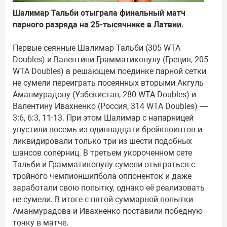
Шалимар Тальби отыграла финальный матч
парного разряда на 25-тысячнике в Латвии.
Первые сеянные Шалимар Тальби (305 WTA
Doubles) и Валентини Грамматикопулу (Греция, 205
WTA Doubles) в решающем поединке парной сетки
не сумели переиграть посеянных вторыми Акгуль
Аманмурадову (Узбекистан, 280 WTA Doubles) и
Валентину Ивахненко (Россия, 314 WTA Doubles) —
3:6, 6:3, 11-13. При этом Шалимар с напарницей
упустили восемь из одиннадцати брейкпоинтов и
ликвидировали только три из шести подобных
шансов соперниц. В третьем укороченном сете
Тальби и Грамматикопулу сумели отыграться с
тройного чемпионшипбола оппоненток и даже
заработали свою попытку, однако её реализовать
не сумели. В итоге с пятой суммарной попытки
Аманмурадова и Ивахненко поставили победную
точку в матче.