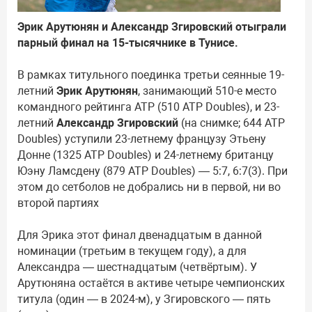
Эрик Арутюнян и Александр Згировский отыграли
парный финал на 15-тысячнике в Тунисе.
В рамках титульного поединка третьи сеянные 19-
летний
Эрик Арутюнян
, занимающий 510-е место
командного рейтинга ATP (510 ATP Doubles), и 23-
летний
Александр Згировский
(на снимке; 644 ATP
Doubles) уступили 23-летнему французу Этьену
Донне (1325 ATP Doubles) и 24-летнему британцу
Юэну Ламсдену (879 ATP Doubles) — 5:7, 6:7(3). При
этом до сетболов не добрались ни в первой, ни во
второй партиях
Для Эрика этот финал двенадцатым в данной
номинации (третьим в текущем году), а для
Александра — шестнадцатым (четвёртым). У
Арутюняна остаётся в активе четыре чемпионских
титула (один — в 2024-м), у Згировского — пять