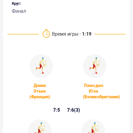
Круг:
Финал
Время игры -
1:19
Донне
Ламсден
Этьен
Юэн
(Франция)
(Великобритания)
7:5
7:6(3)