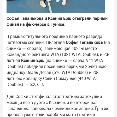
Софья Гапанькова и Ксения Ёрш отыграли парный
финал на фьючерсе в Тунисе.
В рамках титульного поединка парного разряда
четвёртые сеянные 18-летняя
Софья Гапанькова
(на
снимке — справа), занимающая 1021-е место
командного рейтинга WTA (1021 WTA Doubles), и 23-
летняя
Ксения Ёрш
(на снимке — слева; 941 WTA
Doubles) победили посеянных первыми 25-летнюю
индианку Зеэль Десаи (516 WTA Doubles) и 20-
летнюю ирландку Селин Симаунью (440 WTA
Doubles) — 6:2, 6:3.
Для Софьи этот финал стал третьим за текущий
месяц и все в дуэте с Ксенией, и во второй раз
Гапанькова завоевала чемпионское звание. Ёрш же
провела уже пятый подобный матч (третий в