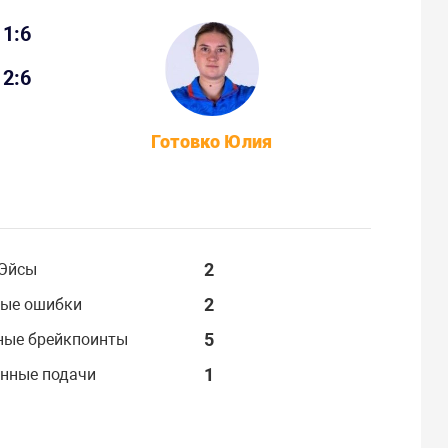
1:6
2:6
Готовко Юлия
2
Эйсы
2
ые ошибки
5
ные брейкпоинты
1
нные подачи