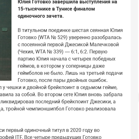
Юлия Готовко завершила выступления на
15-тысячнике в Тунисе финалом
одиночного зачета.
В титульном поединке шестая сеянная Юлия
Готовко (WTA № 529) уверенно разобралась
с посеянной первой Джесикой Малечковой
(Чехия, WTA № 339) — 6:1, 6:2. Первую
партию Юлия начала с четырех победных
геймов, в котором у соперницы даже
геймболов не было. Лишь на третьей подачи
Готовко, после пары двойных ошибок.
 у чешки и двойной брейкпоинт в седьмом гейме,
вила за собой. Во втором сете Юлия вновь забрала
е ликвидировав последний брейкпоинт Джесики, а
да, тройной чемпионшипбол Готовко реализовала
и первый одиночный титул в 2020 году во
рофей ITF. Все четыре предыдущих Готовко