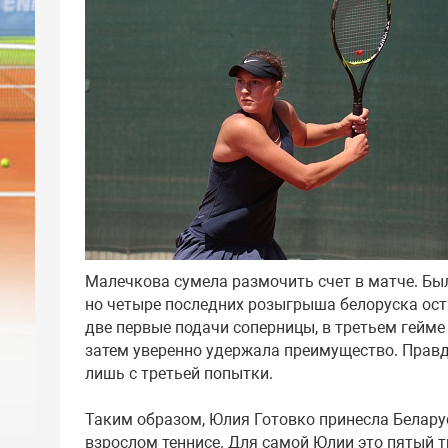
Малечкова сумела размочить счет в матче. Был
но четыре последних розыгрыша белоруска оста
две первые подачи соперницы, в третьем гейм
затем уверенно удержала преимущество. Прав
лишь с третьей попытки.
Таким образом, Юлия Готовко принесла Беларус
взрослом теннисе. Для самой Юлии это пятый т