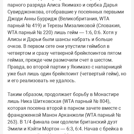
парного разряда Алиса Якимахо и сербка Дарья
Сувирджонкова, отобравшие у посеянных первыми
Джоди Анны Бурридж (Великобритания, WTA
парный № 419) и Терезы Мизаликовой (Словакия,
WTA парный № 220) лишь гейм — 1:6, 0:6. Хотя у
Алисы и Дарьи были шансы набрать и больше
очков. В первом сете они упустили геймбол в
четвертом и сразу четверной брейкпоинтов пятом
геймах, прежде чем размочили счет в шестом.
Правда, во второй партии у Якимахо с напарницей
уже был лишь один брейкпоинт (четвертый гейм), но
и его реализовать не удалось.
Таким образом, продолжает борьбу в Монастире
лишь Ника Шитковская (WTA парный № 804),
которая посеяна второй в парном зачете вместе с
француженкой Манон Арканжоли (WTA парный №
263). В 1/4 финала они одолели британский дуэт
Эмили и Кэйти Мортон — 6:3, 6:4. Начав с брейка в