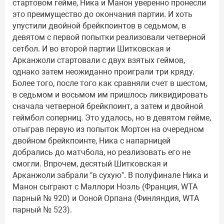
стартовом гейме, Ника и Манон уверенно пронесли
это преимущество до окончания партии. И хоть
упустили двойной брейкпоинтов в седьмом, в
девятом с первой попытки реализовали четверной
сетбол. И во второй партии Шитковская и
Арканжоли стартовали с двух взятых геймов,
однако затем неожиданно проиграли три кряду.
Более того, после того как сравняли счет в шестом,
в седьмом и восьмом им пришлось ликвидировать
сначала четверной брейкпоинт, а затем и двойной
геймбол соперниц. Это удалось, но в девятом гейме,
отыграв первую из попыток Мортон на очередном
двойном брейкпоинте, Ника с напарницей
добрались до матчбола, но реализовать его не
смогли. Впрочем, десятый Шитковская и
Арканжоли забрали "в сухую". В полуфинале Ника и
Манон сыграют с Маллори Ноэль (Франция, WTA
парный № 920) и Ооной Орпана (Финляндия, WTA
парный № 523).