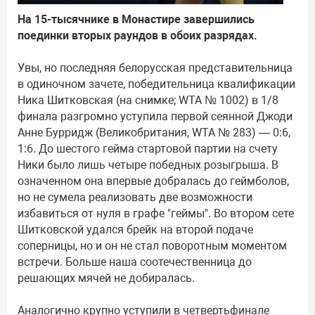
На 15-тысячнике в Монастире завершились
поединки вторых раундов в обоих разрядах.
Увы, но последняя белорусская представительница
в одиночном зачете, победительница квалификации
Ника Шитковская (на снимке; WTA № 1002) в 1/8
финала разгромно уступила первой сеянной Джоди
Анне Бурридж (Великобритания, WTA № 283) — 0:6,
1:6. До шестого гейма стартовой партии на счету
Ники было лишь четыре победных розыгрыша. В
означенном она впервые добралась до геймболов,
но не сумела реализовать две возможности
избавиться от нуля в графе "геймы". Во втором сете
Шитковской удался брейк на второй подаче
соперницы, но и он не стал поворотным моментом
встречи. Больше наша соотечественница до
решающих мячей не добиралась.
Аналогично крупно уступили в четвертьфинале