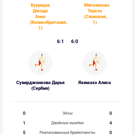
Бурридж
Мигаликова
Джоди
Тереза
Анна
(Словакия,
(Великобритания,
1)
1)
6:1
6:0
Сувирджонкова Дарья
Якимахо Алиса
(Сербия)
0
0
Эйсы
1
4
Двойные ошибки
5
0
Реализованные брейкпоинты