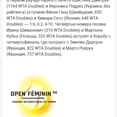
В первом раунде парного зачёта Кристина Дмитрук
(1164 WTA Doubles) и Вероника Подрез (Украина, без
рейтинга) уступили Фионе Ганц (Швейцария, 830
WTA Doubles) и Химари Сато (Япония, 648 WTA
Doubles) — 1:6, 6:2, 4-10. Четвёртые номера посева
Ирина Шиманович (316 WTA Doubles) и Мартына
Кубка (Польша, 325 WTA Doubles) вступят в борьбу с
четвертьфинала, где сыграют с Эмелин Дартрон
(Франция, 822 WTA Doubles) и Марго Рувруа
(Франция, 757 WTA Doubles).