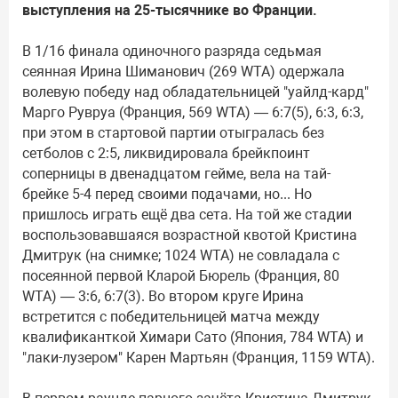
выступления на 25-тысячнике во Франции.
В 1/16 финала одиночного разряда седьмая
сеянная Ирина Шиманович (269 WTA) одержала
волевую победу над обладательницей "уайлд-кард"
Марго Рувруа (Франция, 569 WTA) — 6:7(5), 6:3, 6:3,
при этом в стартовой партии отыгралась без
сетболов с 2:5, ликвидировала брейкпоинт
соперницы в двенадцатом гейме, вела на тай-
брейке 5-4 перед своими подачами, но... Но
пришлось играть ещё два сета. На той же стадии
воспользовавшаяся возрастной квотой Кристина
Дмитрук (на снимке; 1024 WTA) не совладала с
посеянной первой Кларой Бюрель (Франция, 80
WTA) — 3:6, 6:7(3). Во втором круге Ирина
встретится с победительницей матча между
квалификанткой Химари Сато (Япония, 784 WTA) и
"лаки-лузером" Карен Мартьян (Франция, 1159 WTA).