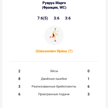
Рувруа Марго
(Франция, WC)
7:6(5)
3:6
3:6
Шиманович Ирина (7)
2
0
Эйсы
8
1
Двойные ошибки
3
6
Реализованные брейкпоинты
6
3
Проигранные подачи