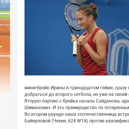
мини-брейк Ирины в тринадцатом гейме, сразу 
добраться до второго сетбола, но уже на свое
Вторую партию с брейка начала Сайденова, одн
Шиманович. И это преимущество по потерянны
Во втором раунде наша соотечественница встр
Байерловой (Чехия, 624 WTA) против квалифика