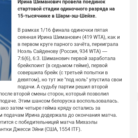
Ирина Шиманович провела поединок
стартовой стадии одиночного разряда на
15-тысячнике в Шарм-эш-Шейхе.
В рамках 1/16 финала одиночки пятая
сеянная Ирина Шиманович (419 WTA), как и
в первом круге парного зачёта, переиграла
Ноэль Сайденову (Россия, 934 WTA) —
7:6(6), 6:3. Шиманович первой заработала
брейкпоинт (в седьмом гейме), первой
совершила брейк (с третьей попытки в
девятом), но тут же "под ноль" упустила свои
подачи. А судьбу партии решил второй
после второй смены сторон, который позволил
й подаче. Этим шансом белоруска воспользовалась.
ако затем четыре гейма кряду остались за
м подачам Ирина додержала до окончания матча.
етится с победительницей матча Михаэлы
нтки Джесси Эйни (США, 1554 ITF).