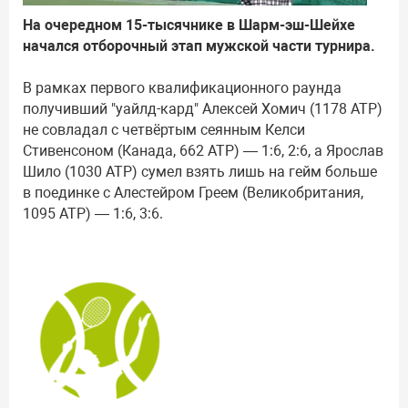
На очередном 15-тысячнике в Шарм-эш-Шейхе
начался отборочный этап мужской части турнира.
В рамках первого квалификационного раунда
получивший "уайлд-кард" Алексей Хомич (1178 ATP)
не совладал с четвёртым сеянным Келси
Стивенсоном (Канада, 662 ATP) — 1:6, 2:6, а Ярослав
Шило (1030 ATP) сумел взять лишь на гейм больше
в поединке с Алестейром Греем (Великобритания,
1095 ATP) — 1:6, 3:6.