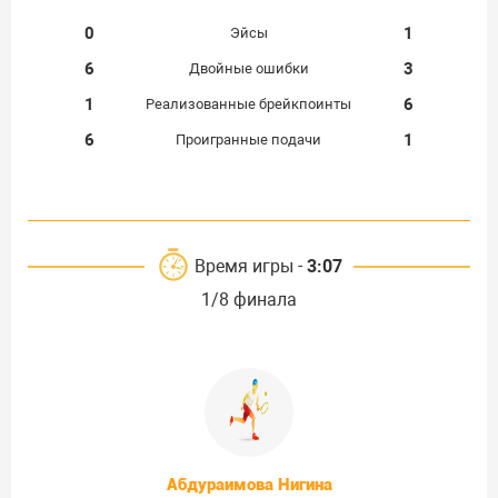
0
1
Эйсы
6
3
Двойные ошибки
1
6
Реализованные брейкпоинты
6
1
Проигранные подачи
Время игры -
3:07
1/8 финала
Абдураимова Нигина