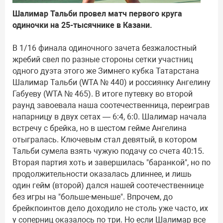
Шалимар Тальби провел матч первого круга
одиночки на 25-тысячнике в Казани.
В 1/16 финала одиночного зачета безжалостный
жребий свел по разные стороны сетки участниц
одного дуэта этого же Зимнего кубка Татарстана
Шалимар Тальби (WTA № 440) и россиянку Ангелину
Габуеву (WTA № 465). В итоге путевку во второй
раунд завоевала наша соотечественница, переиграв
напарницу в двух сетах — 6:4, 6:0. Шалимар начала
встречу с брейка, но в шестом гейме Ангелина
отыгралась. Ключевым стал девятый, в котором
Тальби сумела взять чужую подачу со счета 40:15.
Вторая партия хоть и завершилась "баранкой", но по
продолжительности оказалась длиннее, и лишь
один гейм (второй) дался нашей соотечественнице
без игры на "больше-меньше". Впрочем, до
брейкпоинтов дело доходило не столь уже часто, их
у соперниц оказалось по три. Но если Шалимар все