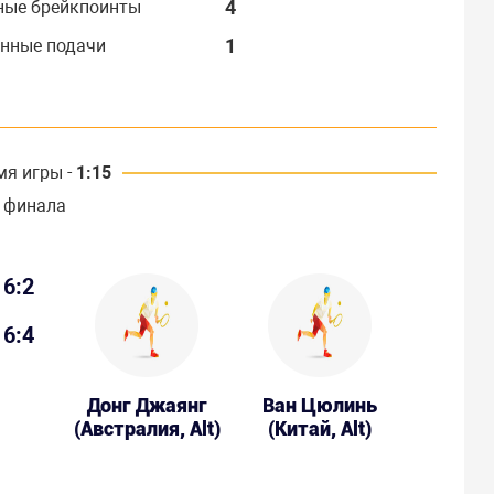
4
ные брейкпоинты
1
нные подачи
мя игры -
1:15
 финала
6:2
6:4
Донг Джаянг
Ван Цюлинь
(Австралия, Alt)
(Китай, Alt)