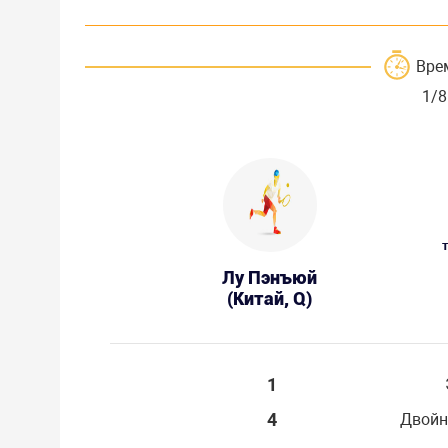
Вре
1/8
Лу Пэнъюй
(Китай, Q)
1
4
Двойн