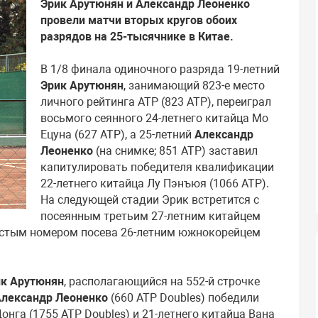
Эрик Арутюнян и Александр Леоненко
провели матчи вторых кругов обоих
разрядов на 25-тысячнике в Китае.
В 1/8 финала одиночного разряда 19-летний
Эрик Арутюнян
, занимающий 823-е место
личного рейтинга ATP (823 ATP), переиграл
восьмого сеянного 24-летнего китайца Мо
Ецуна (627 ATP), а 25-летний
Александр
Леоненко
(на снимке; 851 ATP) заставил
капитулировать победителя квалификации
22-летнего китайца Лу Пэнъюя (1066 ATP).
На следующей стадии Эрик встретится с
посеянным третьим 27-летним китайцем
шестым номером посева 26-летним южнокорейцем
к Арутюнян
, располагающийся на 552-й строчке
лександр Леоненко
(660 ATP Doubles) победили
нга (1755 ATP Doubles) и 21-летнего китайца Вана