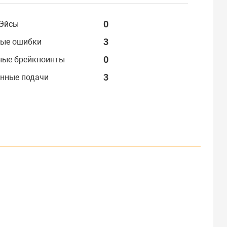
0
Эйсы
3
ые ошибки
0
ные брейкпоинты
3
нные подачи