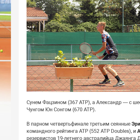
Сунем Фацзином (367 ATP), а Александр — с 
Чунгом Юн Сонгом (670 ATP).
В парном четвертьфинале третьим сеянные
Эри
командного рейтинга ATP (552 ATP Doubles), и
А
резервистов 19-летнего австралийца Джаянга До