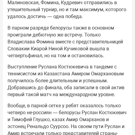
Малиновская, Фомина, Кудревич отправились в
утешительный турнир, но и там максимум, которого
удалось достичь — одна победа.
В парном разряде белорусы также в основном
проиграли дебютную же встречу. Только
Владислава Фомина вместе с представительницей
Словакии Киарой Ниной Кучиковой вышла в
четвертьфинал, но на том и остановилась.
Выступление Руслана Костюкевича в тандеме с
теннисистом из Казахстана Амиром Омархановым
получилось более длительным и успешным.
Добравшись до финала, оба записали в свой актив
первый такой матч на международном уровне.
Вообще, в парной сетке у ребят оказалось только
четверо не-россиян — белорусы Руслан Костюкевич
и Тимофей Глушко, казах Амир Омарханов и
эстонец Ренальдо Суурсоо. На своем пути Руслан и
Амир встречали только представителей страны-