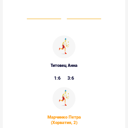
Титовец Анна
1:6
3:6
Марчинко Петра
(Хорватия, 2)