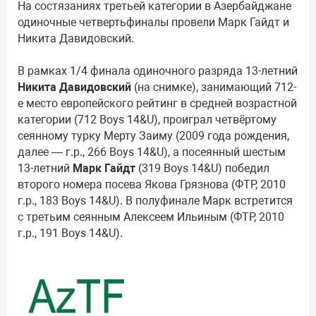
На состязаниях третьей категории в Азербайджане
одиночные четвертьфиналы провели Марк Гайдт и
Никита Давидовский.
В рамках 1/4 финала одиночного разряда 13-летний
Никита Давидовский
(на снимке), занимающий 712-
е место европейского рейтинг в средней возрастной
категории (712 Boys 14&U), проиграл четвёртому
сеянному турку Мерту Заиму (2009 года рождения,
далее — г.р., 266 Boys 14&U), а посеянный шестым
13-летний
Марк Гайдт
(319 Boys 14&U) победил
второго номера посева Якова Грязнова (ФТР, 2010
г.р., 183 Boys 14&U). В полуфинале Марк встретится
с третьим сеянным Алексеем Ильиным (ФТР, 2010
г.р., 191 Boys 14&U).