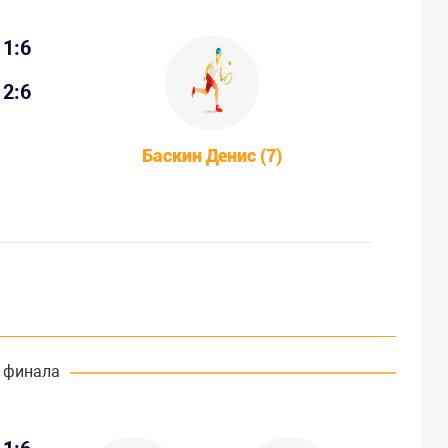
1:6
2:6
Баскин Денис (7)
 финала