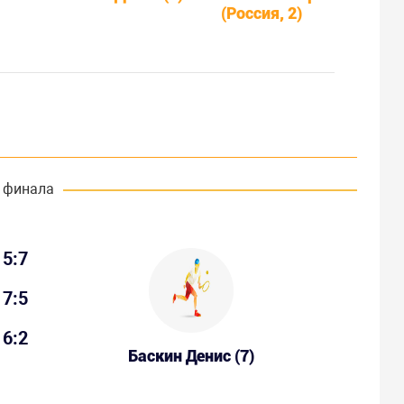
(Россия, 2)
 финала
5:7
7:5
6:2
Баскин Денис (7)