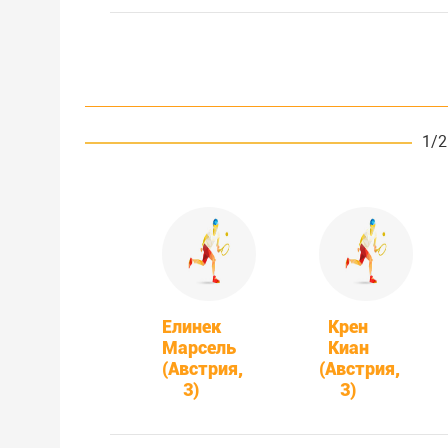
1/2
Елинек
Крен
Марсель
Киан
(Австрия,
(Австрия,
3)
3)