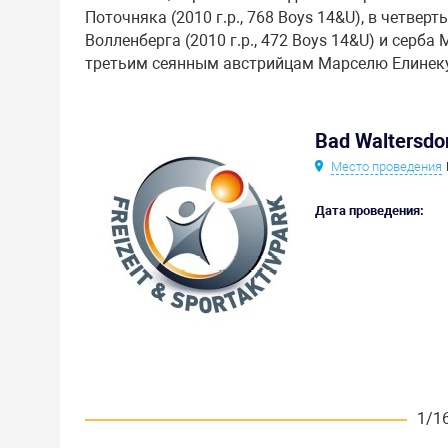
Поточняка (2010 г.р., 768 Boys 14&U), в четве
Волленберга (2010 г.р., 472 Boys 14&U) и серб
третьим сеянным австрийцам Марселю Елинеку (2
Bad Waltersdor
Место проведения
Дата проведения:
1/1