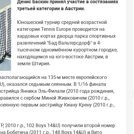
Денис Баскин принял участие в состязаниях
третьей категории в Австрии.
Юношеский турнир средней возрастной
категории Tennis Europe проводится на
хардовых кортах дворца парка спортивных
развлечений "Бад-Вальтерсдорф" в 4-
тысячном одноимённом курортном городке,
находящемся на юго-востоке Австрии, в
земле Штирия.
 располагающийся на 135-м месте европейского
&U), оказался седьмым сеянным. В 1/16 финала
встрийца Янника Эль-Филали (2010 года рождения,
справился с сербом Миней Живковичем (2010 г.р.,
осеянную первым австрийцу Киану Крену (2010 г.р.,
, 2010 г.р., 102 Boys 14&U) получили второй номер
а Бобетича (2011 г.р., 148 Boys 14&U) и Вито