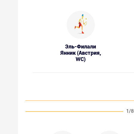
Эль-Филали
Янник (Австрия,
WC)
1/8