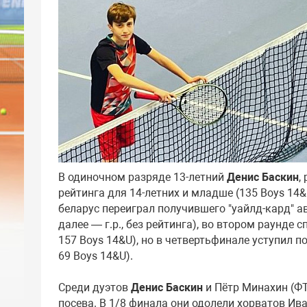
В одиночном разряде 13-летний
Денис Баскин
,
рейтинга для 14-летних и младше (135 Boys 14
беларус переиграл получившего "уайлд-кард" а
далее — г.р., без рейтинга), во втором раунде 
157 Boys 14&U), но в четвертьфинале уступил п
69 Boys 14&U).
Среди дуэтов
Денис Баскин
и Пётр Минахин (ФТР
посева. В 1/8 финала они одолели хорватов Иван