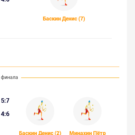
Баскин Денис (7)
 финала
5:7
4:6
Баскин Денис (2)
Минахин Пётр