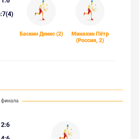
1:6
:7(4)
Баскин Денис (2)
Минахин Пётр
(Россия, 2)
 финала
2:6
4:6