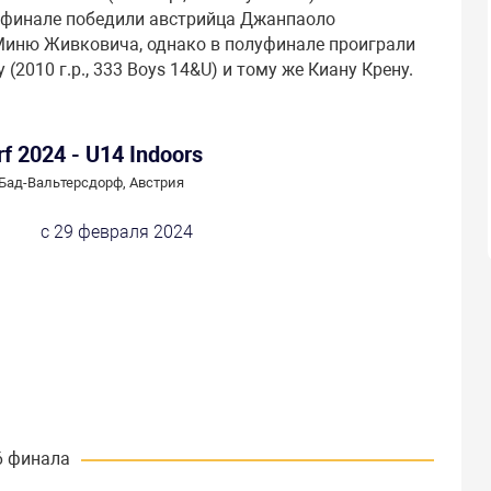
ртьфинале победили австрийца Джанпаоло
а Миню Живковича, однако в полуфинале проиграли
010 г.р., 333 Boys 14&U) и тому же Киану Крену.
f 2024 - U14 Indoors
Бад-Вальтерсдорф, Австрия
с 29 февраля 2024
6 финала