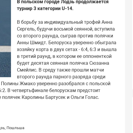
В польском городе Лодзь продолжается
турнир 3 категории U-14.
В борьбу за индивидуальный трофей Анна
Сергель, будучи восьмой сеянной, вступила
со второго раунда, сыграв против полячки
Анны Шмидт. Белоруска уверенно обыграла
хозяйку корта в двух сетах - 6:4, 6:3 и вышла
в третий раунд, в котором ее оппоненткой
будет десятая сеянная полячка Сюзанна
Смейлис. В среду также прошли матчи
второго раунда парного разряда среди
и Полины Жмако уверенно разобрался с польской
6:2. В четвертьфинале белорускам предстоит
 полячек Каролины Бартусек и Ольги Голас.
дзь, Пошльша