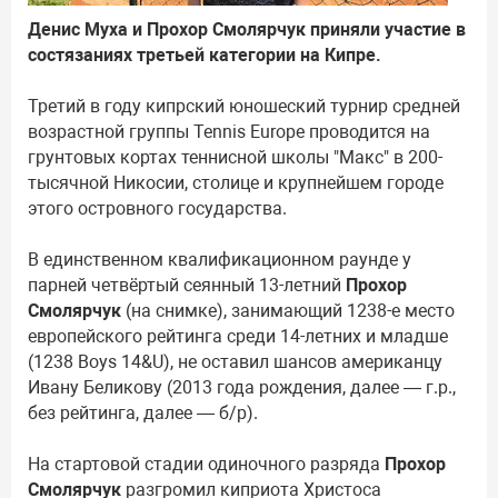
Денис Муха и Прохор Смолярчук приняли участие в
состязаниях третьей категории на Кипре.
Третий в году кипрский юношеский турнир средней
возрастной группы Tennis Europe проводится на
грунтовых кортах теннисной школы "Макс" в 200-
тысячной Никосии, столице и крупнейшем городе
этого островного государства.
В единственном квалификационном раунде у
парней четвёртый сеянный 13-летний
Прохор
Смолярчук
(на снимке), занимающий 1238-е место
европейского рейтинга среди 14-летних и младше
(1238 Boys 14&U), не оставил шансов американцу
Ивану Беликову (2013 года рождения, далее — г.р.,
без рейтинга, далее — б/р).
На стартовой стадии одиночного разряда
Прохор
Смолярчук
разгромил киприота Христоса