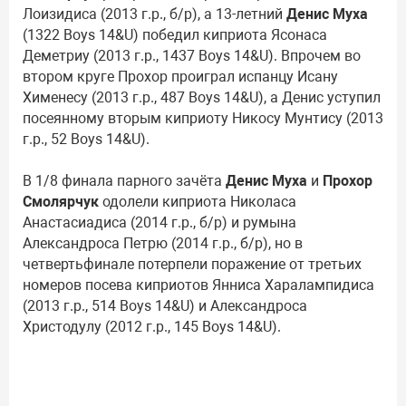
Лоизидиса (2013 г.р., б/р), а 13-летний
Денис Муха
(1322 Boys 14&U) победил киприота Ясонаса
Деметриу (2013 г.р., 1437 Boys 14&U). Впрочем во
втором круге Прохор проиграл испанцу Исану
Хименесу (2013 г.р., 487 Boys 14&U), а Денис уступил
посеянному вторым киприоту Никосу Мунтису (2013
г.р., 52 Boys 14&U).
В 1/8 финала парного зачёта
Денис Муха
и
Прохор
Смолярчук
одолели киприота Николаса
Анастасиадиса (2014 г.р., б/р) и румына
Александроса Петрю (2014 г.р., б/р), но в
четвертьфинале потерпели поражение от третьих
номеров посева киприотов Янниса Харалампидиса
(2013 г.р., 514 Boys 14&U) и Александроса
Христодулу (2012 г.р., 145 Boys 14&U).