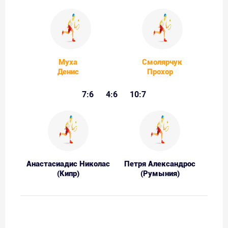
Муха
Смолярчук
Денис
Прохор
7:6
4:6
10:7
Анастасиадис Николас
Петря Александрос
(Кипр)
(Румыния)