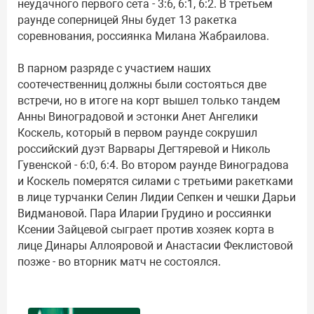
неудачного первого сета - 3:6, 6:1, 6:2. В третьем
раунде соперницей Яны будет 13 ракетка
соревнования, россиянка Милана Жабраилова.
В парном разряде с участием наших
соотечественниц должны были состояться две
встречи, но в итоге на корт вышел только тандем
Анны Виноградовой и эстонки Анет Ангелики
Коскель, который в первом раунде сокрушил
российский дуэт Варвары Дегтяревой и Николь
Гувенской - 6:0, 6:4. Во втором раунде Виноградова
и Коскель померятся силами с третьими ракетками
в лице турчанки Селин Лидии Сепкен и чешки Дарьи
Видмановой. Пара Иларии Грудино и россиянки
Ксении Зайцевой сыграет против хозяек корта в
лице Динары Аллояровой и Анастасии Феклистовой
позже - во вторник матч не состоялся.