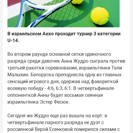
В израильском Акко проходит турнир 3 категории
U-14.
Во втором раунде основной сетки одиночного
разряда среди девочек Анна Жудро сыграла против
третьей ракетки соревнования, израильтянки Тали
Малыхин. Белоруска преподнесла одну из главных
сенсаций игрового дня, одержав над фавориткой
волевую победу - 4:6, 6:3, 6:1. В четвертьфинале
оппоненткой Анны будет восьмая сеянная
израильтянка Эстер Фесюк.
Сегодня же Жудро еще раз вышла на корт: в
четвертьфинале парного разряда ее дуэт с
россиянкой Верой Есенковой померился силами с