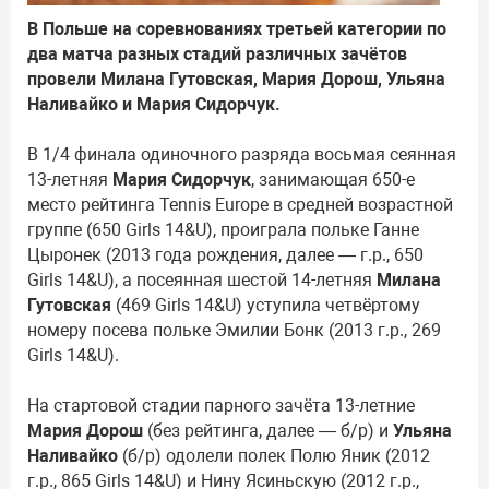
В Польше на соревнованиях третьей категории по
два матча разных стадий различных зачётов
провели Милана Гутовская, Мария Дорош, Ульяна
Наливайко и Мария Сидорчук.
В 1/4 финала одиночного разряда восьмая сеянная
13-летняя
Мария Сидорчук
, занимающая 650-е
место рейтинга Tennis Europe в средней возрастной
группе (650 Girls 14&U), проиграла польке Ганне
Цыронек (2013 года рождения, далее — г.р., 650
Girls 14&U), а посеянная шестой 14-летняя
Милана
Гутовская
(469 Girls 14&U) уступила четвёртому
номеру посева польке Эмилии Бонк (2013 г.р., 269
Girls 14&U).
На стартовой стадии парного зачёта 13-летние
Мария Дорош
(без рейтинга, далее — б/р) и
Ульяна
Наливайко
(б/р) одолели полек Полю Яник (2012
г.р., 865 Girls 14&U) и Нину Ясиньскую (2012 г.р.,