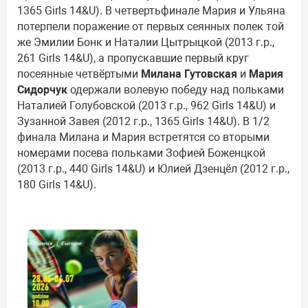
1365 Girls 14&U). В четвертьфинале Мария и Ульяна
потерпели поражение от первых сеянных полек той
же Эмилии Бонк и Наталии Цытрыцкой (2013 г.р.,
261 Girls 14&U), а пропускавшие первый круг
посеянные четвёртыми
Милана Гутовская
и
Мария
Сидорчук
одержали волевую победу над польками
Наталией Голубовской (2013 г.р., 962 Girls 14&U) и
Зузанной Завея (2012 г.р., 1365 Girls 14&U). В 1/2
финала Милана и Мария встретятся со вторыми
номерами посева польками Зофией Боженцкой
(2013 г.р., 440 Girls 14&U) и Юлией Дзенцёл (2012 г.р.,
180 Girls 14&U).