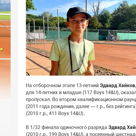
На отборочном этапе 13-летний
Эдвард Хайков
для 14-летних и младше (117 Boys 14&U), ока
пропускал. Во втором квалификационном раун
(2011 года рождения, далее — г.р., без рейтин
(2010 г.р., 411 Boys 14&U).
В 1/32 финала одиночного разряда
Эдвард Хай
(2010 г.р., 199 Boys 14&U), а посеянный шестн