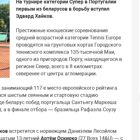
На турнире категории Супер в Португалии
первым из беларусов в борьбу вступил
Эдвард Хайков.
Престижные юношеские соревнования
средней возрастной категории Tennis Europe
проводятся на грунтовых кортах Городского
теннисного комплекса 135-тысячной Маи,
одного из пригородов Порту, находящегося в
регионе Север, всего в 8 километрах
северенее от центра агломерации.
, занимающий 117-е место европейского рейтинга
зался шестым сеянным и стартовую стадию
де беларус побед португальца Сантьягу Маркеша
га), а в финале отбора — бразильца Рафаэла Соузу
ков
встретится с норвежцем Даниэлем Лесойлом
адцатым 13-летний
Артём Оскирко
(27 Boys 14&U) — с