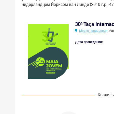
нидерландцем Йорисом ван Линде (2010 г.р., 47
30ª Taça Interna
Место проведения
Мая
Дата проведения:
Квалифи