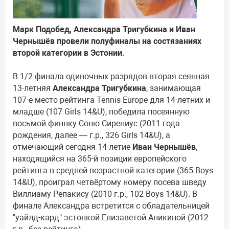
Марк Подобед, Александра Тригубкина и Иван
Чернышёв провели полуфиналы на состязаниях
второй категории в Эстонии.
В 1/2 финала одиночных разрядов вторая сеянная
13-летняя
Александра Тригубкина
, занимающая
107-е место рейтинга Tennis Europe для 14-летних и
младше (107 Girls 14&U), победила посеянную
восьмой финнку Соню Сирениус (2011 года
рождения, далее — г.р., 326 Girls 14&U), а
отмечающий сегодня 14-летие
Иван Чернышёв
,
находящийся на 365-й позиции европейского
рейтинга в средней возрастной категории (365 Boys
14&U), проиграл четвёртому номеру посева шведу
Виллиаму Репакису (2010 г.р., 102 Boys 14&U). В
финале Александра встретится с обладательницей
"уайлд-кард" эстонкой Елизаветой Аникиной (2012