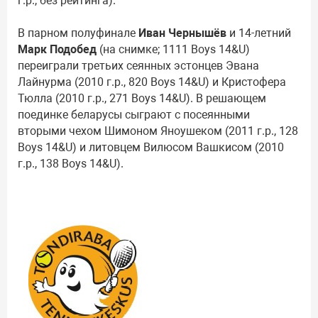
г.р., без рейтинга).
В парном полуфинале
Иван Чернышёв
и 14-летний
Марк Подобед
(на снимке; 1111 Boys 14&U)
переиграли третьих сеянных эстонцев Эвана
Лайнурма (2010 г.р., 820 Boys 14&U) и Кристофера
Тюлла (2010 г.р., 271 Boys 14&U). В решающем
поединке беларусы сыграют с посеянными
вторыми чехом Шимоном Яноушеком (2011 г.р., 128
Boys 14&U) и литовцем Вилюсом Вашкисом (2010
г.р., 138 Boys 14&U).