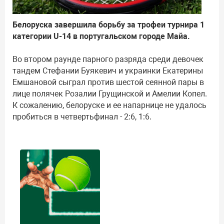
Белоруска завершила борьбу за трофеи турнира 1
категории U-14 в португальском городе Майа.
Во втором раунде парного разряда среди девочек
тандем Стефании Буякевич и украинки Екатерины
Емшановой сыграл против шестой сеянной пары в
лице полячек Розалии Грущинской и Амелии Копел.
К сожалению, белоруске и ее напарнице не удалось
пробиться в четвертьфинал - 2:6, 1:6.