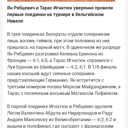
Ян Рябцевич и Тарас Игнатюк уверенно провели
первые поединки на турнире в бельгийском
Нивеле.
В трех поединках белорусы отдали соперникам
лишь восемь геймов, при этом половина из них
пришлась на парный матч. В одиночном же разряде
Ян Рябцевич разгромил Келиана Бринона из
Франции — 6:1, 6:0, а Тарас Игнатюк справился с
Луи Бурном из Швейцарии — 6:2, 6:1. В 1/8 финала
наших юношей ждут сеянные соперники
представляющие Германию. Ян встретится с
третьим номером посева Марком Майданджичем, а
Тарас с посеянным восьмым Матиасом Лофинком.
В парной поединке Игнатюк и Рябцевич одолели
Лесли Валентина Абдула из Нидерландов и Раду
Андрея Манолеску из Великобритании — 6:2, 6:2 и
вышли в полуфинал, где сыграют с французским