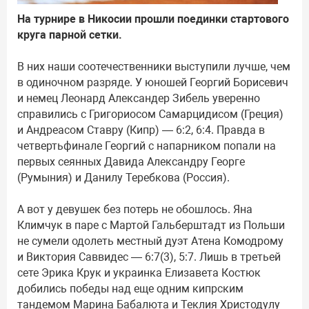
На турнире в Никосии прошли поединки стартового
круга парной сетки.
В них наши соотечественники выступили лучше, чем
в одиночном разряде. У юношей Георгий Борисевич
и немец Леонард Александер Зибель уверенно
справились с Григориосом Самарцидисом (Греция)
и Андреасом Ставру (Кипр) — 6:2, 6:4. Правда в
четвертьфинале Георгий с напарником попали на
первых сеянных Давида Александру Георге
(Румыния) и Данилу Теребкова (Россия).
А вот у девушек без потерь не обошлось. Яна
Климчук в паре с Мартой Гальберштадт из Польши
не сумели одолеть местный дуэт Атена Комодрому
и Виктория Саввидес — 6:7(3), 5:7. Лишь в третьей
сете Эрика Крук и украинка Елизавета Костюк
добились победы над еще одним кипрским
тандемом Марина Бабалюта и Теклия Христодулу