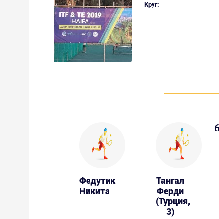
Круг:
6
Федутик
Тангал
Никита
Ферди
(Турция,
3)