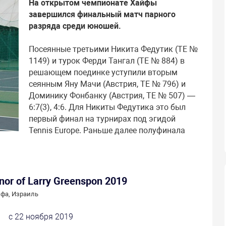
На открытом чемпионате Хайфы
завершился финальный матч парного
разряда среди юношей.
Посеянные третьими Никита Федутик (TE №
1149) и турок Ферди Тангал (TE № 884) в
решающем поединке уступили вторым
сеянным Яну Мачи (Австрия, TE № 796) и
Доминику Фонбанку (Австрия, TE № 507) —
6:7(3), 4:6. Для Никиты Федутика это был
первый финал на турнирах под эгидой
Tennis Europe. Раньше далее полуфинала
nor of Larry Greenspon 2019
фа, Израиль
с 22 ноября 2019