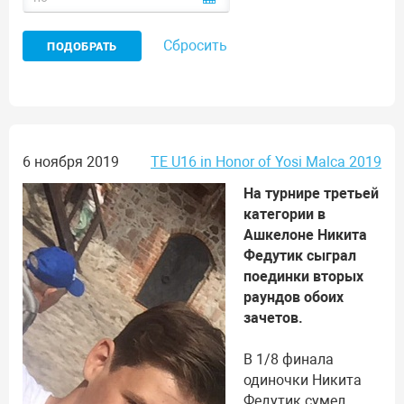
Сбросить
6 ноября 2019
TE U16 in Honor of Yosi Malca 2019
На турнире третьей
категории в
Ашкелоне Никита
Федутик сыграл
поединки вторых
раундов обоих
зачетов.
В 1/8 финала
одиночки Никита
Федутик сумел