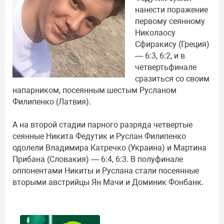
нанести поражение
первому сеянному
Николаосу
Сфиракису (Греция)
— 6:3, 6:2, и в
четвертьфинале
сразиться со своим
напарником, посеянным шестым Русланом
Филипенко (Латвия).
А на второй стадии парного разряда четвертые
сеянные Никита Федутик и Руслан Филипенко
одолели Владимира Катречко (Украина) и Мартина
Прибана (Словакия) — 6:4, 6:3. В полуфинале
оппонентами Никиты и Руслана стали посеянные
вторыми австрийцы Ян Мачи и Доминик Фонбанк.