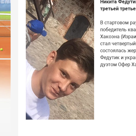
Никита Федути
третьей третье
В стартовом ра
победитель кв
Хакоэна (Израи
стал четвертый
состоялась жер
Федутик и укра
дуэтом Офер Ха