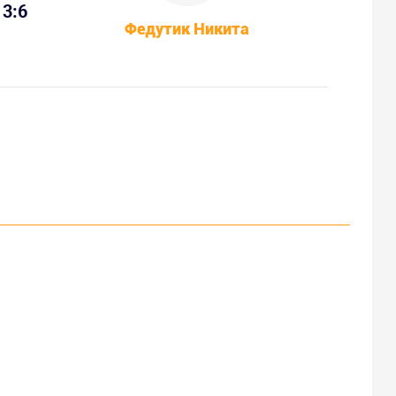
3:6
Федутик Никита