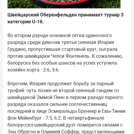
Швейцарский Оберенфельден принимает турнир 3
категории U-16.
Во втором раунде основной сетки одиночного
разряда среди девочек третья сеянная Илария
Грудино, пропустившая стартовый круг, сыграла
против швейцарки Челси Фонтенель. К сожалению,
белоруска без особых шансов на успех уступила
хозяйке корта - 2:6, 3:6.
Впрочем, Илария продолжит борьбу за парный
трофей: чуть позже ее второй сеянный тандем со
швейцаркой Эммой Пенн в первом раунде парного
разряда оказался сильнее соотечественниц
последней в лице Эсмеральды Бруннер и Евы-Тинии
фон Мейенбург - 7:5, 6:2. В четвертьфинале
белорусско-швейцарский дуэт померится силами с
Энн Обрегон и Оливией Соффер, представляющими