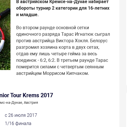
В австрийском Кремсе-на-Дунае набирает
обороты турнир 2 категории для 16-летних
и младше.
Во втором раунде основной сетки
одиночного разряда Тарас Игнатюк сыграл
против австрийца Виктора Хокля. Белорус
разгромил хозяина корта в двух сетах,
отдав ему лишь четыре гейма за весь
поединок - 6:2, 6:2. В третьем раунде Тарас
померится силами с четвертым сеянным
австрийцем Моррисом Кипчаком.
nior Tour Krems 2017
мс-на-Дунае, Австрия
с 26 июля 2017
1/16 финала