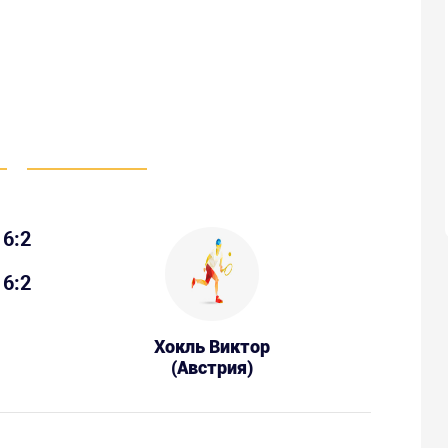
6:2
6:2
Хокль Виктор
(Австрия)