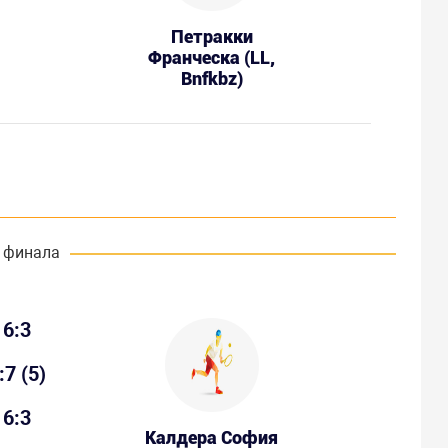
Петракки
Франческа (LL,
Bnfkbz)
 финала
6:3
:7 (5)
6:3
Калдера София