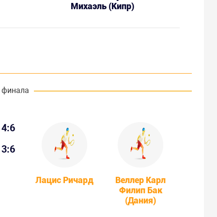
Михаэль (Кипр)
 финала
4:6
3:6
Лацис Ричард
Веллер Карл
Филип Бак
(Дания)