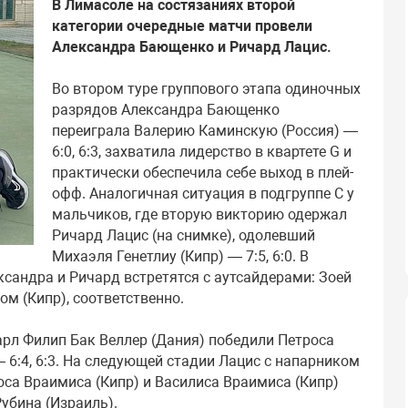
В Лимасоле на состязаниях второй
категории очередные матчи провели
Александра Бающенко и Ричард Лацис.
Во втором туре группового этапа одиночных
разрядов Александра Бающенко
переиграла Валерию Каминскую (Россия) —
6:0, 6:3, захватила лидерство в квартете G и
практически обеспечила себе выход в плей-
офф. Аналогичная ситуация в подгруппе С у
мальчиков, где вторую викторию одержал
Ричард Лацис (на снимке), одолевший
Михаэля Генетлиу (Кипр) — 7:5, 6:0. В
сандра и Ричард встретятся с аутсайдерами: Зоей
м (Кипр), соответственно.
арл Филип Бак Веллер (Дания) победили Петроса
 6:4, 6:3. На следующей стадии Лацис с напарником
са Враимиса (Кипр) и Василиса Враимиса (Кипр)
убина (Израиль).