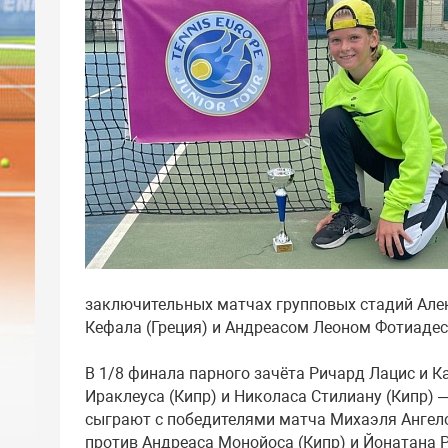
заключительных матчах групповых стадий Алек
Кефала (Греция) и Андреасом Леоном Фотиадесо
В 1/8 финала парного зачёта Ричард Лацис и К
Ираклеуса (Кипр) и Николаса Стилиану (Кипр) —
сыграют с победителями матча Михаэля Ангело
против Андреаса Монойоса (Кипр) и Йонатана Р