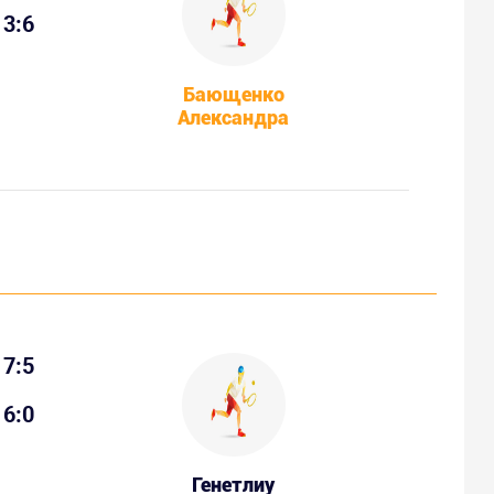
3:6
Бающенко
Александра
7:5
6:0
Генетлиу