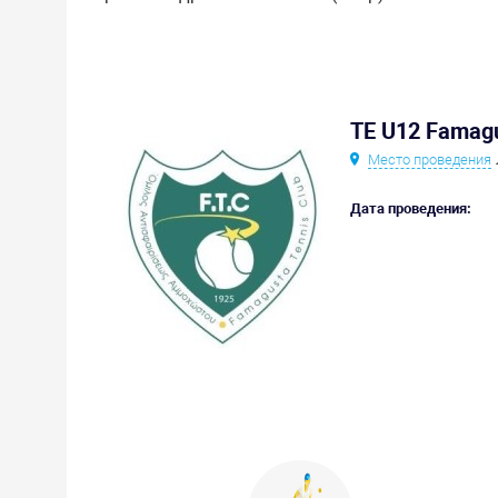
TE U12 Famagu
Место проведения
Дата проведения: