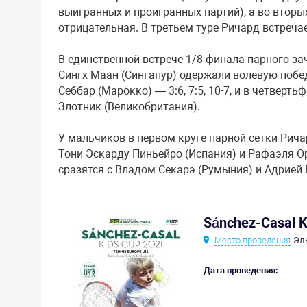
выигранных и проигранных партий), а во-вторых
отрицательная. В третьем туре Ричард встреча
В единственной встрече 1/8 финала парного за
Сингх Маан (Сингапур) одержали волевую побе
Себбар (Марокко) — 3:6, 7:5, 10-7, и в четверт
Злотник (Великобритания).
У мальчиков в первом круге парной сетки Рича
Тони Эскарду Пиньейро (Испания) и Рафаэля Ор
сразятся с Владом Секарэ (Румыния) и Адрией 
Sánchez-Casal K
Место проведения
Эл
Дата проведения: