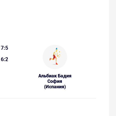
7:5
6:2
Альбиак Бадия
София
(Испания)