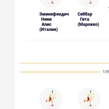
Эминефендич
Себбар
Ники
Гита
Алис
(Марокко)
(Италия)
1/8