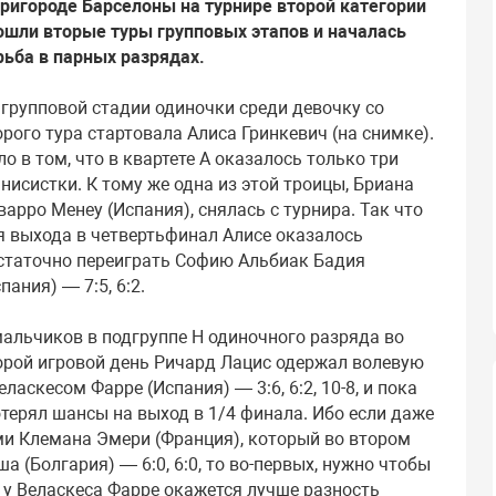
пригороде Барселоны на турнире второй категории
ошли вторые туры групповых этапов и началась
рьба в парных разрядах.
 групповой стадии одиночки среди девочку со
орого тура стартовала Алиса Гринкевич (на снимке).
ло в том, что в квартете А оказалось только три
ннисистки. К тому же одна из этой троицы, Бриана
варро Менеу (Испания), снялась с турнира. Так что
я выхода в четвертьфинал Алисе оказалось
статочно переиграть Софию Альбиак Бадия
пания) — 7:5, 6:2.
мальчиков в подгруппе Н одиночного разряда во
орой игровой день Ричард Лацис одержал волевую
аскесом Фарре (Испания) — 3:6, 6:2, 10-8, и пока
терял шансы на выход в 1/4 финала. Ибо если даже
и Клемана Эмери (Франция), который во втором
а (Болгария) — 6:0, 6:0, то во-первых, нужно чтобы
 у Веласкеса Фарре окажется лучше разность