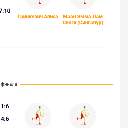
7:10
Гринкевич Алиса
Маан Эмма Лам
Сингх (Сингапур)
 финала
1:6
4:6