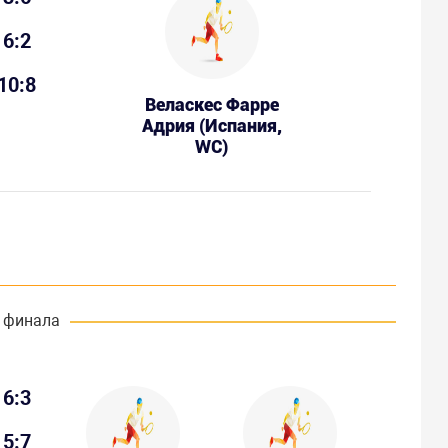
6:2
10:8
Веласкес Фарре
Адрия (Испания,
WC)
 финала
6:3
5:7