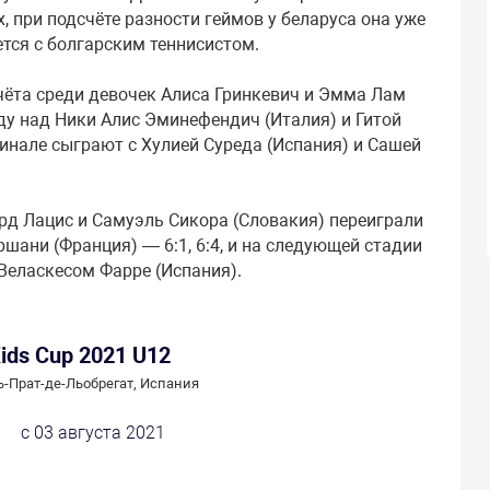
, при подсчёте разности геймов у беларуса она уже
ется с болгарским теннисистом.
чёта среди девочек Алиса Гринкевич и Эмма Лам
ду над Ники Алис Эминефендич (Италия) и Гитой
ьфинале сыграют с Хулией Суреда (Испания) и Сашей
рд Лацис и Самуэль Сикора (Словакия) переиграли
шани (Франция) — 6:1, 6:4, и на следующей стадии
Веласкесом Фарре (Испания).
ids Cup 2021 U12
ь-Прат-де-Льобрегат, Испания
с 03 августа 2021