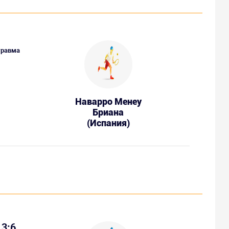
травма
Наварро Менеу
Бриана
(Испания)
3:6