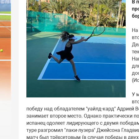
В 
пр
бо
На
вт
Де
те
На
дл
до
(Ис
У 
вт
победу над обладателем "уайлд-кард" Адрией Вел
занимает второе место. Однако практически по
испанец одолеет лидирующего с двумя победам
туре разгромил "лаки-лузера" Джейсона Гладвиш
матч был трёхсетовым (в случая победы в двух