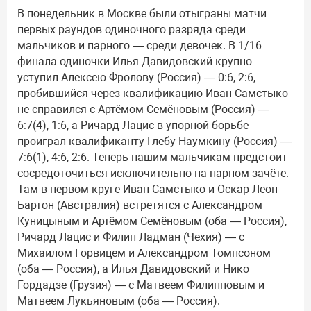
В понедельник в Москве были отыграны матчи
первых раундов одиночного разряда среди
мальчиков и парного — среди девочек. В 1/16
финала одиночки Илья Давидовский крупно
уступил Алексею Фролову (Россия) — 0:6, 2:6,
пробившийся через квалификацию Иван Самстыко
не справился с Артёмом Семёновым (Россия) —
6:7(4), 1:6, а Ричард Лацис в упорной борьбе
проиграл квалификанту Глебу Наумкину (Россия) —
7:6(1), 4:6, 2:6. Теперь нашим мальчикам предстоит
сосредоточиться исключительно на парном зачёте.
Там в первом круге Иван Самстыко и Оскар Леон
Бартон (Австралия) встретятся с Александром
Куницыным и Артёмом Семёновым (оба — Россия),
Ричард Лацис и Филип Ладман (Чехия) — с
Михаилом Горвицем и Александром Томпсоном
(оба — Россия), а Илья Давидовский и Нико
Гордадзе (Грузия) — с Матвеем Филипповым и
Матвеем Лукьяновым (оба — Россия).