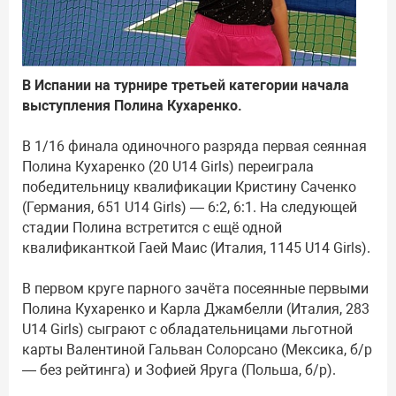
В Испании на турнире третьей категории начала
выступления Полина Кухаренко.
В 1/16 финала одиночного разряда первая сеянная
Полина Кухаренко (20 U14 Girls) переиграла
победительницу квалификации Кристину Саченко
(Германия, 651 U14 Girls) — 6:2, 6:1. На следующей
стадии Полина встретится с ещё одной
квалификанткой Гаей Маис (Италия, 1145 U14 Girls).
В первом круге парного зачёта посеянные первыми
Полина Кухаренко и Карла Джамбелли (Италия, 283
U14 Girls) сыграют с обладательницами льготной
карты Валентиной Гальван Солорсано (Мексика, б/р
— без рейтинга) и Зофией Яруга (Польша, б/р).