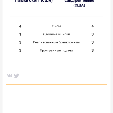
Липски Скотт (США)
Сандгрен Теннис
(США)
4
4
Эйсы
1
3
Двойные ошибки
3
3
Реализованные брейкпоинты
3
3
Проигранные подачи