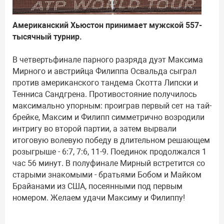
Американский Хьюстон принимает мужской 557-
тысячный турнир.
В четвертьфинале парного разряда дуэт Максима
Мирного и австрийца Филиппа Освальда сыграл
против американского тандема Скотта Липски и
Тенниса Сандгрена. Противостояние получилось
максимально упорным: проиграв первый сет на тай-
брейке, Максим и Филипп симметрично возродили
интригу во второй партии, а затем вырвали
итоговую волевую победу в длительном решающем
розыгрыше - 6:7, 7:6, 11-9. Поединок продолжался 1
час 56 минут. В полуфинале Мирный встретится со
старыми знакомыми - братьями Бобом и Майком
Брайанами из США, посеянными под первым
номером. Желаем удачи Максиму и Филиппу!