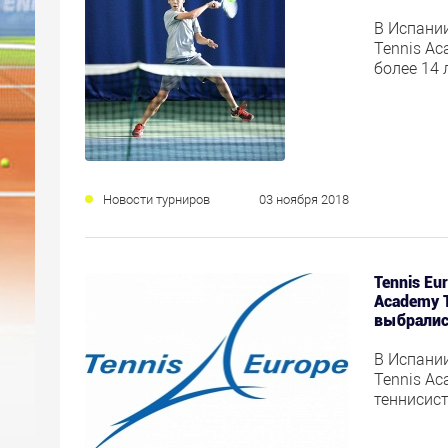
В Испании
Tennis Ac
более 14 
Новости турниров
03 ноября 2018
Tennis Eur
Academy 
выбрали
В Испании
Tennis A
теннисист