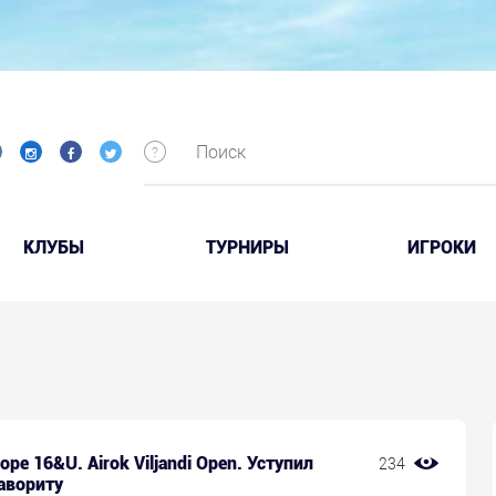
КЛУБЫ
ТУРНИРЫ
ИГРОКИ
rope 16&U. Airok Viljandi Open. Уступил
234
авориту