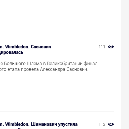
m. Wimbledon. Саснович
111
ировалась
ре Большого Шлема в Великобритании финал
ого этапа провела Александра Саснович.
am. Wimbledon. Шиманович упустила
113