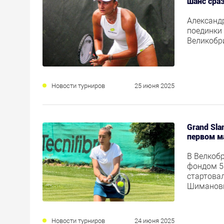
шанс сра
Александ
поединки
Великобр
Новости турниров
25 июня 2025
Grand Sla
первом м
В Велкоб
фондом 5
стартова
Шиманов
Новости турниров
24 июня 2025