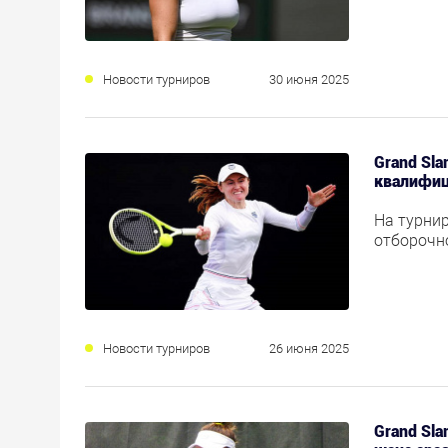
Новости турниров
30 июня 2025
Grand Sla
квалифиц
На турни
отборочн
Новости турниров
26 июня 2025
Grand Sl