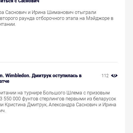
зиться с Саснович
ра Саснович и Ирина Шиманович отыграли
 второго раунда отборочного этапа на Мэйджоре в
итании.
m. Wimbledon. Дмитрук оступилась в
112
атче
ритании на турнире Большого Шлема с призовым
3 550 000 фунтов стерлингов первыми из беларусок
ли Кристина Дмитрук, Александра Саснович и Ирина
ич.