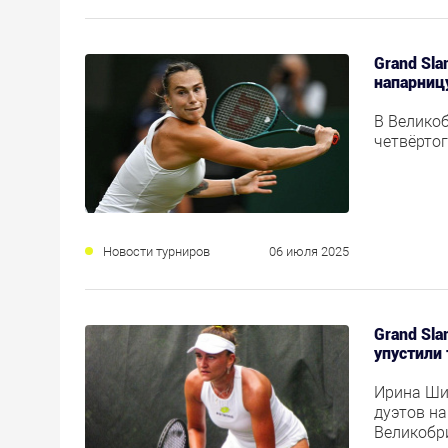
Grand Sla
напарниц
В Велико
четвёрто
Новости турниров
06 июля 2025
Grand Sl
упустили
Ирина Ши
дуэтов н
Великобр