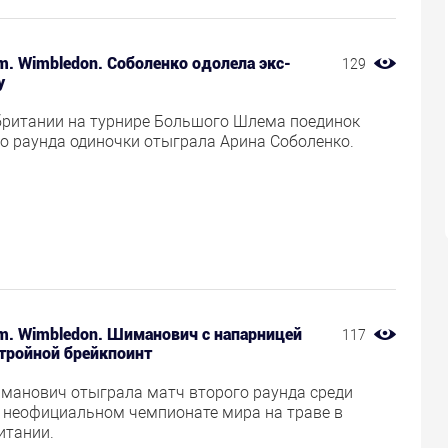
m. Wimbledon. Соболенко одолела экс-
129
у
британии на турнире Большого Шлема поединок
го раунда одиночки отыграла Арина Соболенко.
am. Wimbledon. Шиманович с напарницей
117
 тройной брейкпоинт
манович отыграла матч второго раунда среди
а неофициальном чемпионате мира на траве в
итании.