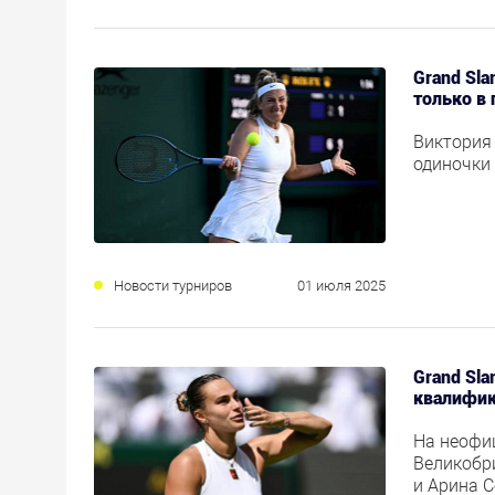
Grand Sl
только в
Виктория
одиночки
Новости турниров
01 июля 2025
Grand Sla
квалифик
На неофи
Великобр
и Арина С