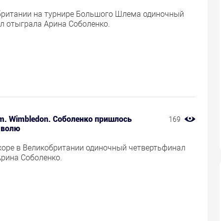
британии на турнире Большого Шлема одиночный
л отыграла Арина Соболенко.
am. Wimbledon. Соболенко пришлось
169
 волю
оре в Великобритании одиночный четвертьфинал
Арина Соболенко.