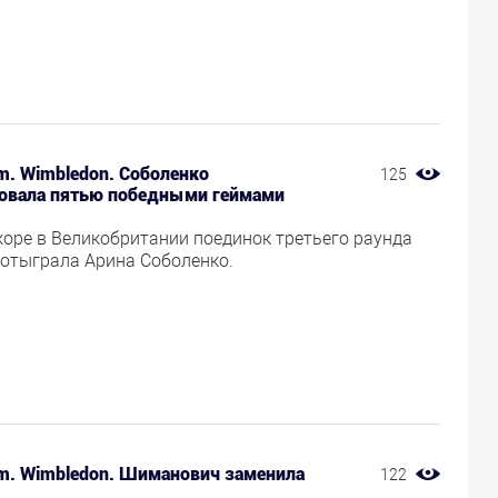
m. Wimbledon. Соболенко
125
вала пятью победными геймами
оре в Великобритании поединок третьего раунда
 отыграла Арина Соболенко.
am. Wimbledon. Шиманович заменила
122