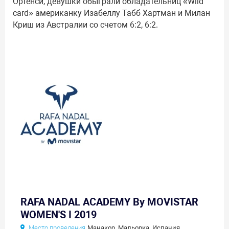
Ортенси, девушки обыграли обладательниц «Wild
card» американку Изабеллу Табб Хартман и Милан
Криш из Австралии со счетом 6:2, 6:2.
RAFA NADAL ACADEMY By MOVISTAR
WOMEN'S I 2019
Место проведения
Манакор, Мальорка, Испания