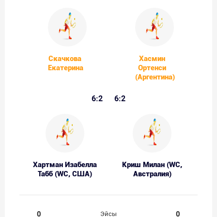
Скачкова
Хасмин
Екатерина
Ортенси
(Аргентина)
6:2
6:2
Хартман Изабелла
Криш Милан (WC,
Табб (WC, США)
Австралия)
0
0
Эйсы