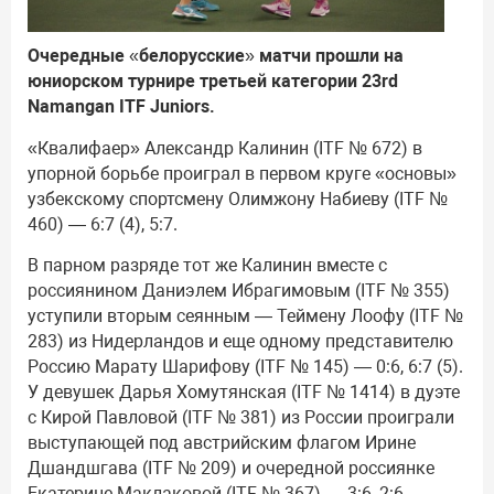
Очередные «белорусские» матчи прошли на
юниорском турнире третьей категории 23rd
Namangan ITF Juniors.
«Квалифаер» Александр Калинин (ITF № 672) в
упорной борьбе проиграл в первом круге «основы»
узбекскому спортсмену Олимжону Набиеву (ITF №
460) — 6:7 (4), 5:7.
В парном разряде тот же Калинин вместе с
россиянином Даниэлем Ибрагимовым (ITF № 355)
уступили вторым сеянным — Теймену Лоофу (ITF №
283) из Нидерландов и еще одному представителю
Россию Марату Шарифову (ITF № 145) — 0:6, 6:7 (5).
У девушек Дарья Хомутянская (ITF № 1414) в дуэте
с Кирой Павловой (ITF № 381) из России проиграли
выступающей под австрийским флагом Ирине
Дшандшгава (ITF № 209) и очередной россиянке
Екатерине Маклаковой (ITF № 367) — 3:6, 2:6.