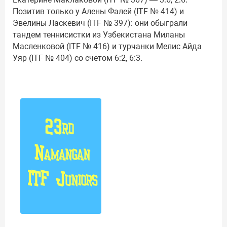
Позитив только у Алены Фалей (ITF № 414) и
Эвелины Ласкевич (ITF № 397): они обыграли
тандем теннисистки из Узбекистана Миланы
Масленковой (ITF № 416) и турчанки Мелис Айда
Уяр (ITF № 404) со счетом 6:2, 6:3.