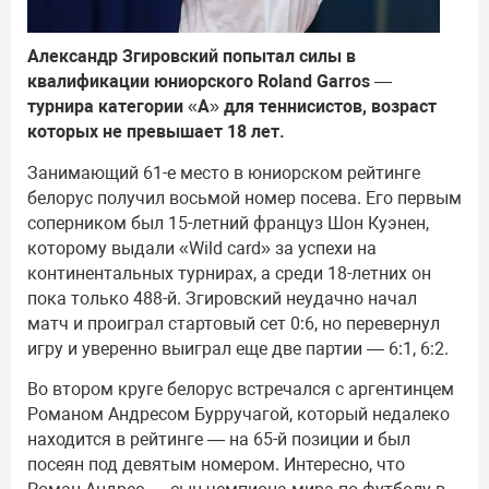
Александр Згировский попытал силы в
квалификации юниорского Roland Garros —
турнира категории «А» для теннисистов, возраст
которых не превышает 18 лет.
Занимающий 61-е место в юниорском рейтинге
белорус получил восьмой номер посева. Его первым
соперником был 15-летний француз Шон Куэнен,
которому выдали «Wild card» за успехи на
континентальных турнирах, а среди 18-летних он
пока только 488-й. Згировский неудачно начал
матч и проиграл стартовый сет 0:6, но перевернул
игру и уверенно выиграл еще две партии — 6:1, 6:2.
Во втором круге белорус встречался с аргентинцем
Романом Андресом Бурручагой, который недалеко
находится в рейтинге — на 65-й позиции и был
посеян под девятым номером. Интересно, что