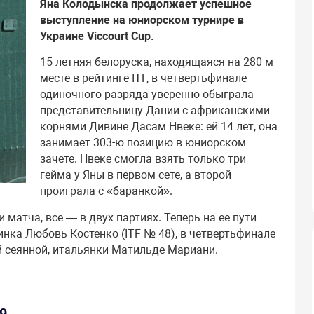
Яна Колодынска продолжает успешное
выступление на юниорском турнире в
Украине Viccourt Cup.
15-летняя белоруска, находящаяся на 280-м
месте в рейтинге ITF, в четвертьфинале
одиночного разряда уверенно обыграла
представительницу Дании с африканскими
корнями Дивине Дасам Нвеке: ей 14 лет, она
занимает 303-ю позицию в юниорском
зачете. Нвеке смогла взять только три
гейма у Яны в первом сете, а второй
проиграла с «баранкой».
матча, все — в двух партиях. Теперь на ее пути
инка Любовь Костенко (ITF № 48), в четвертьфинале
 сеянной, итальянки Матильде Мариани.