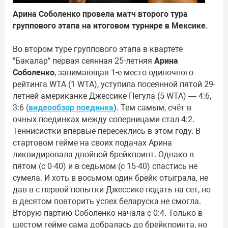
Арина Соболенко провела матч второго тура
группового этапа на итоговом турнире в Мексике.
Во втором туре группового этапа в квартете
"Бакалар" первая сеянная 25-летняя
Арина
Соболенко
, занимающая 1-е место одиночного
рейтинга WTA (1 WTA), уступила посеянной пятой 29-
летней американке Джессике Пегула (5 WTA) — 4:6,
3:6 (
видеообзор поединка
). Тем самым, счёт в
очных поединках между соперницами стал 4:2.
Теннисистки впервые пересеклись в этом году. В
стартовом гейме на своих подачах Арина
ликвидировала двойной брейкпоинт. Однако в
пятом (с 0-40) и в седьмом (с 15-40) спастись не
сумела. И хоть в восьмом один брейк отыграла, не
дав в с первой попытки Джессике подать на сет, но
в десятом повторить успех беларуска не смогла.
Вторую партию Соболенко начала с 0:4. Только в
шестом гейме сама добралась до брейкпоинта, но