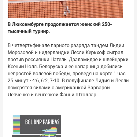
В Люксембурге продолжается женский 250-
тысячный турнир.
В четвертьфинале парного разряда тандем Лидии
Морозовой и нидерландки Лесли Керкхоф сыграл
против россиянки Нателы Дзаламидзе и швейцарки
Ксении Нолл. Белоруска и ее напарница добились
непростой волевой победы, проведя на корте 1 час
25 минут - 4:6, 6:2, 7-10. В полуфинале Лидия и Лесли
померятся силами с американкой Варварой
Лепченко и венгеркой Фанни Штоллар.